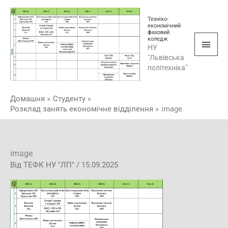
Перейти
Голо
до
Техніко-
економічний
мен
вмісту
фаховий
коледж
НУ
"Львівська
політехніка"
Домашня
Студенту
Розклад занять економічне відділення
image
image
Від
ТЕФК НУ "ЛП"
/
15.09.2025