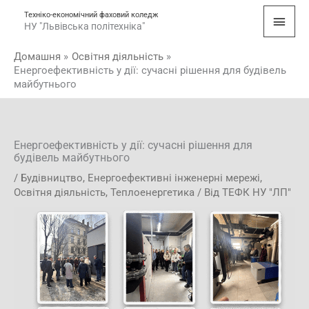
Перейти
Голо
Техніко-економічний фаховий коледж
до
НУ "Львівська політехніка"
мен
вмісту
Домашня
Освітня діяльність
Енергоефективність у дії: сучасні рішення для будівель
майбутнього
Енергоефективність у дії: сучасні рішення для
будівель майбутнього
/
Будівництво
,
Енергоефективні інженерні мережі
,
Освітня діяльність
,
Теплоенергетика
/ Від
ТЕФК НУ "ЛП"