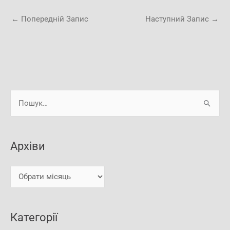
←
Попередній Запис
Наступний Запис
→
А
Ш
р
у
х
к
і
Архіви
а
в
т
и
и
:
Категорії