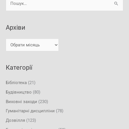
Ш
р
у
х
к
і
Архіви
а
в
т
и
и
:
Категорії
Бібліотека
(21)
Будівництво
(80)
Виховні заходи
(230)
Гуманітарні дисципліни
(78)
Дозвілля
(123)