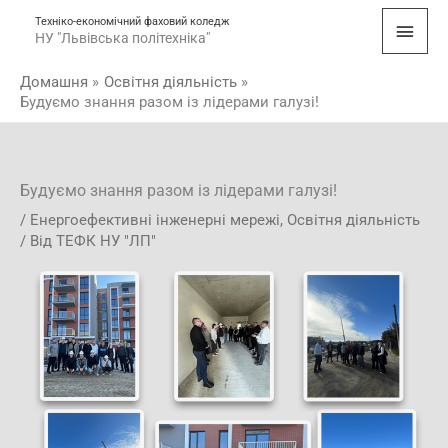
Перейти
Голо
Техніко-економічний фаховий коледж
до
НУ "Львівська політехніка"
мен
вмісту
Домашня
Освітня діяльність
Будуємо знання разом із лідерами галузі!
Будуємо знання разом із лідерами галузі!
/
Енергоефективні інженерні мережі
,
Освітня діяльність
/ Від
ТЕФК НУ "ЛП"