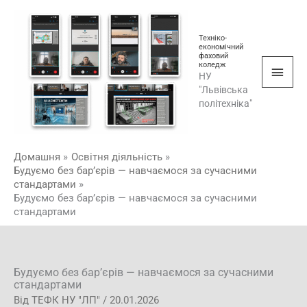
Перейти
Голо
до
мен
Техніко-
вмісту
економічний
фаховий
коледж
НУ
"Львівська
політехніка"
Домашня
Освітня діяльність
Будуємо без бар’єрів — навчаємося за сучасними
стандартами
Будуємо без бар’єрів — навчаємося за сучасними
стандартами
Будуємо без бар’єрів — навчаємося за сучасними
стандартами
Від
ТЕФК НУ "ЛП"
/
20.01.2026