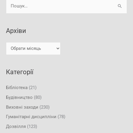
А
Ш
р
у
х
к
і
Архіви
а
в
т
и
и
:
Категорії
Бібліотека
(21)
Будівництво
(80)
Виховні заходи
(230)
Гуманітарні дисципліни
(78)
Дозвілля
(123)