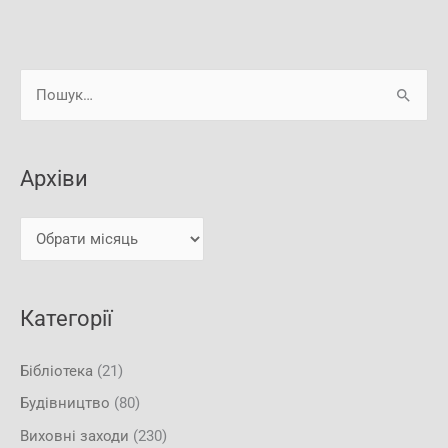
А
Ш
р
у
х
к
і
Архіви
а
в
т
и
и
:
Категорії
Бібліотека
(21)
Будівництво
(80)
Виховні заходи
(230)