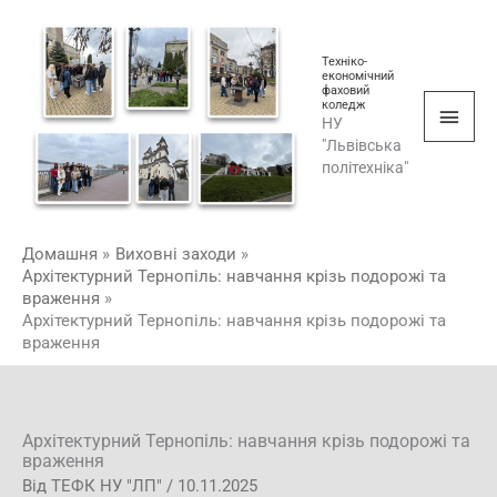
Перейти
Голо
до
мен
Техніко-
вмісту
економічний
фаховий
коледж
НУ
"Львівська
політехніка"
Домашня
Виховні заходи
Архітектурний Тернопіль: навчання крізь подорожі та
враження
Архітектурний Тернопіль: навчання крізь подорожі та
враження
Архітектурний Тернопіль: навчання крізь подорожі та
враження
Від
ТЕФК НУ "ЛП"
/
10.11.2025