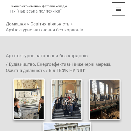
Перейти
Голо
Техніко-економічний фаховий коледж
до
НУ "Львівська політехніка"
мен
вмісту
Домашня
Освітня діяльність
Архітектурне натхнення без кордонів
Архітектурне натхнення без кордонів
/
Будівництво
,
Енергоефективні інженерні мережі
,
Освітня діяльність
/ Від
ТЕФК НУ "ЛП"