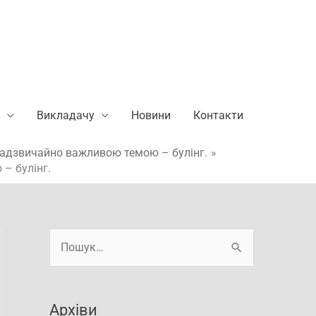
Викладачу
Новини
Контакти
 надзвичайно важливою темою – булінг.
– булінг.
А
Ш
р
у
х
к
і
Архіви