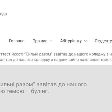
ледж
Головна
Про нас
Абітурієнту
Студенту
ттєстійкості “Сильні разом” завітав до нашого коледжу з
 завітав до нашого коледжу з надзвичайно важливою темою 
Сильні разом” завітав до нашого
ю темою – булінг.