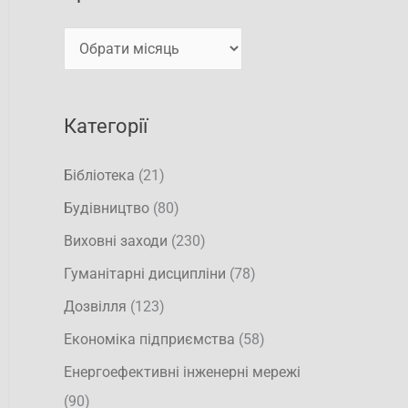
а
в
т
и
и
:
Категорії
Бібліотека
(21)
Будівництво
(80)
Виховні заходи
(230)
Гуманітарні дисципліни
(78)
Дозвілля
(123)
Економіка підприємства
(58)
Енергоефективні інженерні мережі
(90)