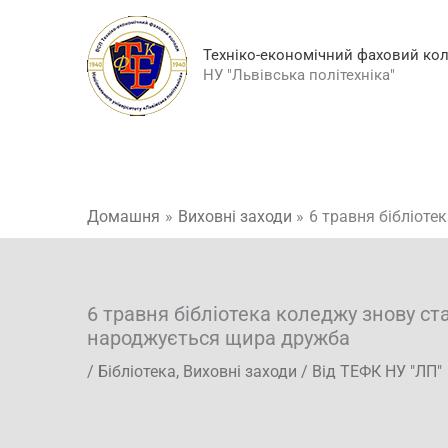
Перейти
до
Техніко-економічний фаховий ко
вмісту
НУ "Львівська політехніка"
Домашня
Виховні заходи
6 травня бібліоте
6 травня бібліотека коледжу знову ста
народжується щира дружба
/
Бібліотека
,
Виховні заходи
/ Від
ТЕФК НУ "ЛП"