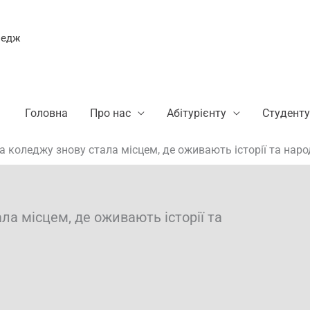
ледж
Головна
Про нас
Абітурієнту
Студенту
ка коледжу знову стала місцем, де оживають історії та на
ла місцем, де оживають історії та