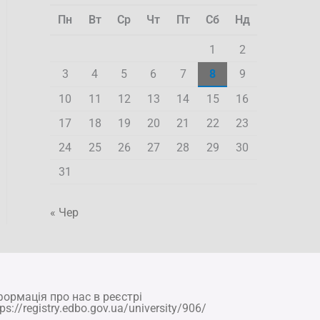
Пн
Вт
Ср
Чт
Пт
Сб
Нд
1
2
3
4
5
6
7
8
9
10
11
12
13
14
15
16
17
18
19
20
21
22
23
24
25
26
27
28
29
30
31
« Чер
формація про нас в реєстрі
tps://registry.edbo.gov.ua/university/906/