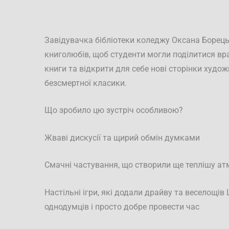
Завідувачка бібліотеки коледжу Оксана Борецьк
книголюбів, щоб студенти могли поділитися вр
книги та відкрити для себе нові сторінки худож
безсмертної класики.
Що зробило цю зустріч особливою?
Жваві дискусії та щирий обмін думками
Смачні частування, що створили ще теплішу а
Настільні ігри, які додали драйву та веселощів 
однодумців і просто добре провести час