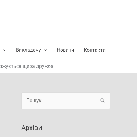
Викладачу
Новини
Контакти
роджується щира дружба
А
Ш
р
у
х
к
і
Архіви
а
в