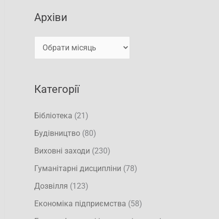
к
і
Архіви
а
в
т
и
и
:
Категорії
Бібліотека
(21)
Будівництво
(80)
Виховні заходи
(230)
Гуманітарні дисципліни
(78)
Дозвілля
(123)
Економіка підприємства
(58)