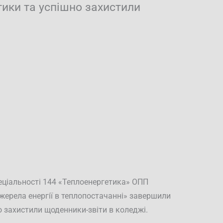
тики та успішно захистили
пеціальності 144 «Теплоенергетика» ОПП
джерела енергії в теплопостачанні» завершили
о захистили щоденники-звіти в коледжі.