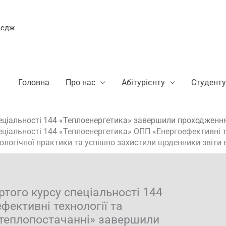
ледж
Головна
Про нас
Абітурієнту
Студенту
пеціальності 144 «Теплоенергетика» завершили проходження
еціальності 144 «Теплоенергетика» ОПП «Енергоефективні те
логічної практики та успішно захистили щоденники-звіти 
ртого курсу спеціальності 144
ективні технології та
в теплопостачанні» завершили