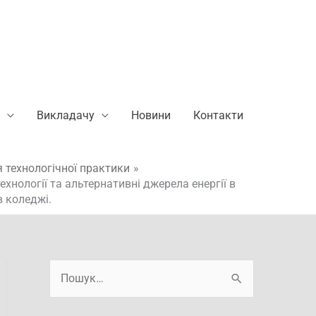
Викладачу
Новини
Контакти
 технологічної практики
хнології та альтернативні джерела енергії в
в коледжі.
А
Ш
р
у
х