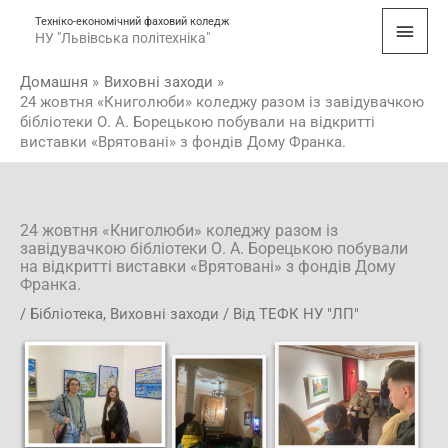
Перейти
Голо
Техніко-економічний фаховий коледж
до
НУ "Львівська політехніка"
мен
вмісту
Домашня
Виховні заходи
24 жовтня «Книголюби» коледжу разом із завідувачкою
бібліотеки О. А. Борецькою побували на відкритті
виставки «Врятовані» з фондів Дому Франка.
24 жовтня «Книголюби» коледжу разом із
завідувачкою бібліотеки О. А. Борецькою побували
на відкритті виставки «Врятовані» з фондів Дому
Франка.
/
Бібліотека
,
Виховні заходи
/ Від
ТЕФК НУ "ЛП"