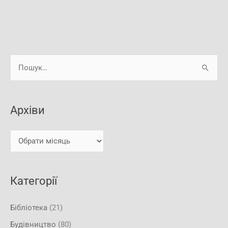
А
Ш
р
у
х
к
і
Архіви
а
в
т
и
и
:
Категорії
Бібліотека
(21)
Будівництво
(80)