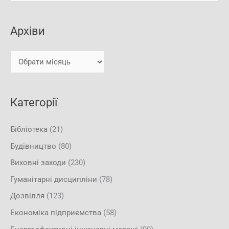
у
х
к
і
Архіви
а
в
т
и
и
:
Категорії
Бібліотека
(21)
Будівництво
(80)
Виховні заходи
(230)
Гуманітарні дисципліни
(78)
Дозвілля
(123)
Економіка підприємства
(58)