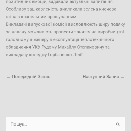
позитивних емоцій, задавали актуальні запитання.
Особливу зацікавленість викликала зелена киснева
стіна з крапельним зрошуванням.
Викладачі випускової комісії висловлюють щиру подяку
за надану можливість провести заняття на виробництві
головному інженеру з експлуатації теплотехнічного
обладнання УКУ Рудому Михайлу Степановичу та
викладачу коледжу Горбаченко Лілії.
←
Попередній Запис
Наступний Запис
→
А
Ш
р