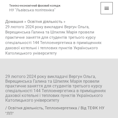
Перейти
Голо
Техніко-економічний фаховий коледж
до
НУ "Львівська політехніка"
мен
вмісту
Домашня
Освітня діяльність
29 лютого 2024 року викладачі Вергун Ольга,
Верещинська Галина та Шпиляк Марія провели
практичне заняття для студентів третього курсу
спеціальності 144 Теплоенергетика в приміщеннях
дахової котельні і теплових пунктів Українського
Католицького університету
29 лютого 2024 року викладачі Вергун Ольга,
Верещинська Галина та Шпиляк Марія провели
практичне заняття для студентів третього курсу
спеціальності 144 Теплоенергетика в приміщеннях
дахової котельні і теплових пунктів Українського
Католицького університету
/
Освітня діяльність
,
Теплоенергетика
/ Від
ТЕФК НУ
"ЛП"