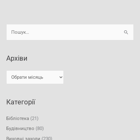
А
Ш
р
у
х
к
і
Архіви
а
в
т
и
и
:
Категорії
Бібліотека
(21)
Будівництво
(80)
Виховні заходи
(230)