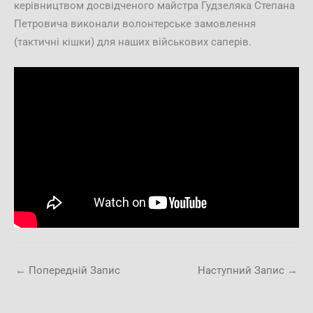
керівництвом досвідченого майстра Гудзеляка Степана
Петровича виконали волонтерське замовлення
(тактичні кішки) для наших військових саперів.
←
Попередній Запис
Наступний Запис
→