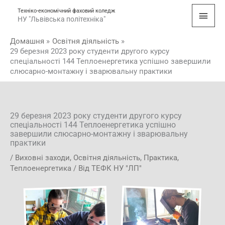
Перейти
Голо
Техніко-економічний фаховий коледж
до
НУ "Львівська політехніка"
мен
вмісту
Домашня
Освітня діяльність
29 березня 2023 року студенти другого курсу
спеціальності 144 Теплоенергетика успішно завершили
слюсарно-монтажну і зварювальну практики
29 березня 2023 року студенти другого курсу
спеціальності 144 Теплоенергетика успішно
завершили слюсарно-монтажну і зварювальну
практики
/
Виховні заходи
,
Освітня діяльність
,
Практика
,
Теплоенергетика
/ Від
ТЕФК НУ "ЛП"