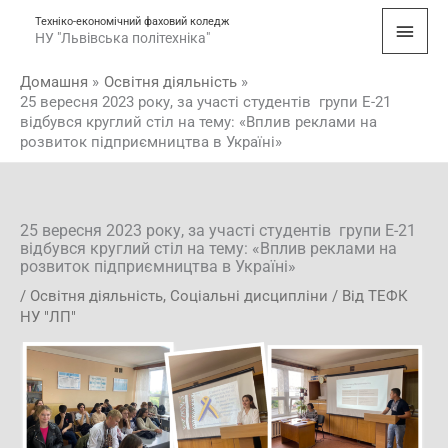
Перейти
Голо
Техніко-економічний фаховий коледж
до
НУ "Львівська політехніка"
мен
вмісту
Домашня
Освітня діяльність
25 вересня 2023 року, за участі студентів групи Е-21
відбувся круглий стіл на тему: «Вплив реклами на
розвиток підприємництва в Україні»
25 вересня 2023 року, за участі студентів групи Е-21
відбувся круглий стіл на тему: «Вплив реклами на
розвиток підприємництва в Україні»
/
Освітня діяльність
,
Соціальні дисципліни
/ Від
ТЕФК
НУ "ЛП"