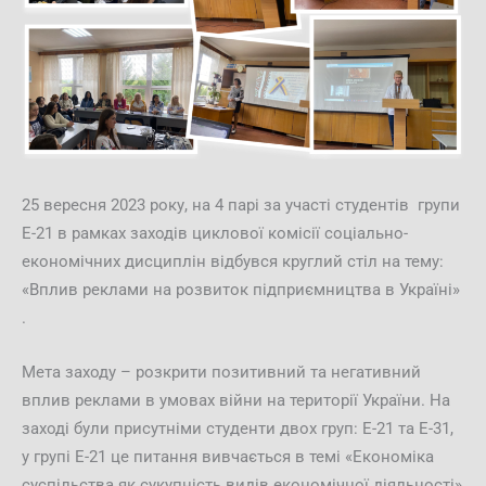
25 вересня 2023 року, на 4 парі за участі студентів групи
Е-21 в рамках заходів циклової комісії соціально-
економічних дисциплін відбувся круглий стіл на тему:
«Вплив реклами на розвиток підприємництва в Україні»
.
Мета заходу – розкрити позитивний та негативний
вплив реклами в умовах війни на території України. На
заході були присутніми студенти двох груп: Е-21 та Е-31,
у групі Е-21 це питання вивчається в темі «Економіка
суспільства як сукупність видів економічної діяльності»