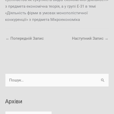
з предмета економічна теорія, а у групі Е-31 в темі
«Діяльність фірми в умовах монополістичної
конкуренції» з предмета Мікроекономіка
←
Попередній Запис
Наступний Запис
→
А
Ш
р
у
х
к
і
Архіви
а
в
т
и