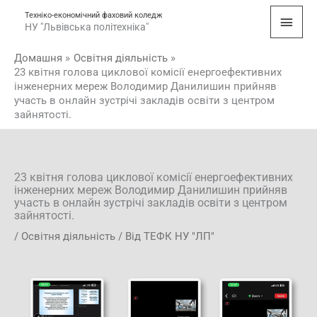
Перейти
Голо
Техніко-економічний фаховий коледж
до
НУ "Львівська політехніка"
мен
вмісту
Домашня
Освітня діяльність
23 квітня голова циклової комісії енергоефективних
інженерних мереж Володимир Данилишин прийняв
участь в онлайн зустрічі закладів освіти з центром
зайнятості.
23 квітня голова циклової комісії енергоефективних
інженерних мереж Володимир Данилишин прийняв
участь в онлайн зустрічі закладів освіти з центром
зайнятості.
/
Освітня діяльність
/ Від
ТЕФК НУ "ЛП"