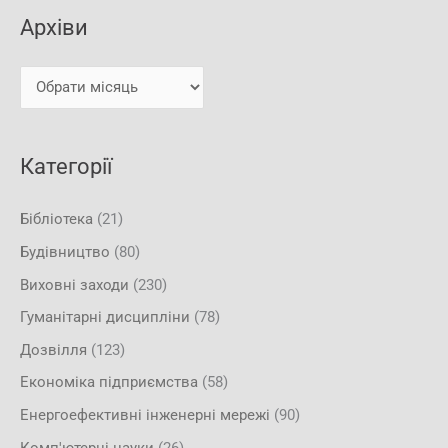
к
і
Архіви
а
в
т
и
и
:
Категорії
Бібліотека
(21)
Будівництво
(80)
Виховні заходи
(230)
Гуманітарні дисципліни
(78)
Дозвілля
(123)
Економіка підприємства
(58)
Енергоефективні інженерні мережі
(90)
Комп'ютерні науки
(26)