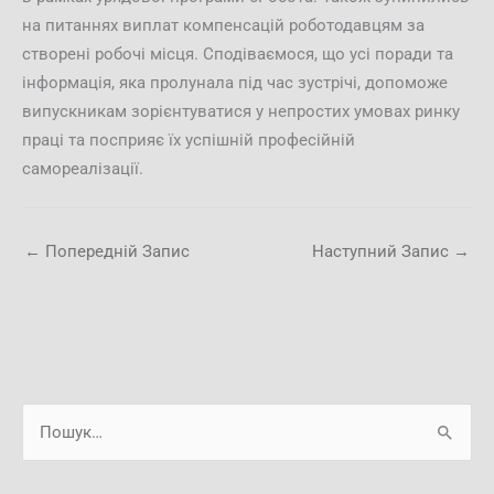
на питаннях виплат компенсацій роботодавцям за
створені робочі місця. Сподіваємося, що усі поради та
інформація, яка пролунала під час зустрічі, допоможе
випускникам зорієнтуватися у непростих умовах ринку
праці та посприяє їх успішній професійній
самореалізації.
←
Попередній Запис
Наступний Запис
→
А
Ш
р
у
х