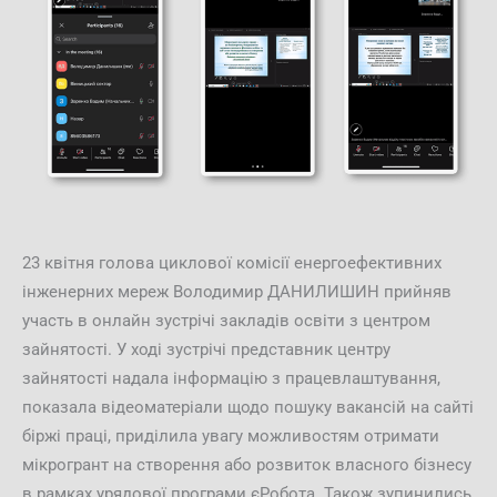
23 квітня голова циклової комісії енергоефективних
інженерних мереж Володимир ДАНИЛИШИН прийняв
участь в онлайн зустрічі закладів освіти з центром
зайнятості. У ході зустрічі представник центру
зайнятості надала інформацію з працевлаштування,
показала відеоматеріали щодо пошуку вакансій на сайті
біржі праці, приділила увагу можливостям отримати
мікрогрант на створення або розвиток власного бізнесу
в рамках урядової програми єРобота. Також зупинились