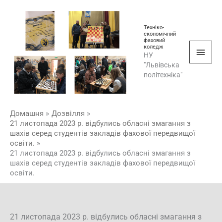
Перейти
Голо
до
мен
Техніко-
вмісту
економічний
фаховий
коледж
НУ
"Львівська
політехніка"
Домашня
Дозвілля
21 листопада 2023 р. відбулись обласні змагання з
шахів серед студентів закладів фахової передвищої
освіти.
21 листопада 2023 р. відбулись обласні змагання з
шахів серед студентів закладів фахової передвищої
освіти.
21 листопада 2023 р. відбулись обласні змагання з