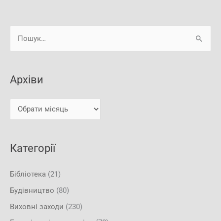
А
Ш
р
у
х
к
і
Архіви
а
в
т
и
и
:
Категорії
Бібліотека
(21)
Будівництво
(80)
Виховні заходи
(230)