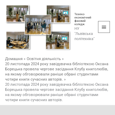
Перейти
Голо
до
мен
Техніко-
вмісту
економічний
фаховий
коледж
НУ
"Львівська
політехніка"
Домашня
Освітня діяльність
20 листопада 2024 року завідувачка бібліотекою Оксана
Борецька провела чергове засідання Клубу книголюбів,
на якому обговорювали раніше обрані студентами
чотири книги сучасних авторів.
20 листопада 2024 року завідувачка бібліотекою Оксана
Борецька провела чергове засідання Клубу книголюбів,
на якому обговорювали раніше обрані студентами
чотири книги сучасних авторів.