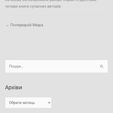
чотири книги сучасних авторів.
←
Попередній Медіа
А
Ш
р
у
х
к
і
Архіви
а
в
т
и
и
: