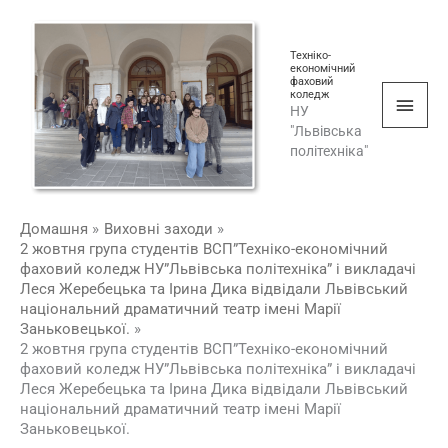
Перейти
Голо
до
мен
Техніко-
вмісту
економічний
фаховий
коледж
НУ
"Львівська
політехніка"
Домашня
Виховні заходи
2 жовтня група студентів ВСП”Техніко-економічний
фаховий коледж НУ”Львівська політехніка” і викладачі
Леся Жеребецька та Ірина Дика відвідали Львівський
національний драматичний театр імені Марії
Заньковецької.
2 жовтня група студентів ВСП”Техніко-економічний
фаховий коледж НУ”Львівська політехніка” і викладачі
Леся Жеребецька та Ірина Дика відвідали Львівський
національний драматичний театр імені Марії
Заньковецької.