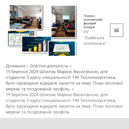
Перейти
Голо
до
мен
Техніко-
вмісту
економічний
фаховий
коледж
НУ
"Львівська
політехніка"
Домашня
Освітня діяльність
19 березня 2024 Шпиляк Марією Василівною, для
студентів 3 курсу спеціальності 144 Теплоенергетика,
було проведене відкрите заняття на тему: План теплової
мережі та поздовжній профіль.
19 березня 2024 Шпиляк Марією Василівною, для
студентів 3 курсу спеціальності 144 Теплоенергетика,
було проведене відкрите заняття на тему: План теплової
мережі та поздовжній профіль.