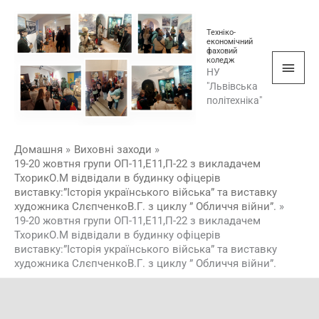
Перейти
Голо
до
Техніко-
мен
економічний
вмісту
фаховий
коледж
НУ
"Львівська
політехніка"
Домашня
Виховні заходи
19-20 жовтня групи ОП-11,Е11,П-22 з викладачем
ТхорикО.М відвідали в будинку офіцерів
виставку:”Історія українського війська” та виставку
художника СлєпченкоВ.Г. з циклу ” Обличчя війни”.
19-20 жовтня групи ОП-11,Е11,П-22 з викладачем
ТхорикО.М відвідали в будинку офіцерів
виставку:”Історія українського війська” та виставку
художника СлєпченкоВ.Г. з циклу ” Обличчя війни”.