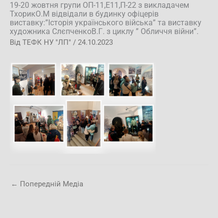
19-20 жовтня групи ОП-11,Е11,П-22 з викладачем
ТхорикО.М відвідали в будинку офіцерів
виставку:”Історія українського війська” та виставку
художника СлєпченкоВ.Г. з циклу ” Обличчя війни”.
Від
ТЕФК НУ "ЛП"
/
24.10.2023
←
Попередній Медіа