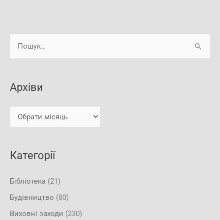
А
Ш
р
у
х
к
і
Архіви
а
в
т
и
и
:
Категорії
Бібліотека
(21)
Будівництво
(80)
Виховні заходи
(230)