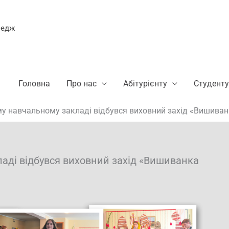
ледж
Головна
Про нас
Абітурієнту
Студенту
му навчальному закладі відбувся виховний захід «Вишива
аді відбувся виховний захід «Вишиванка