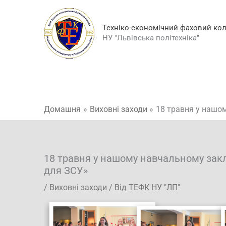
Перейти
до
Техніко-економічний фаховий ко
вмісту
НУ "Львівська політехніка"
Домашня
Виховні заходи
18 травня у нашо
18 травня у нашому навчальному закл
для ЗСУ»
/
Виховні заходи
/ Від
ТЕФК НУ "ЛП"