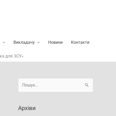
Викладачу
Новини
Контакти
нка для ЗСУ»
А
Ш
р
у
х
к
і
Архіви
а
в