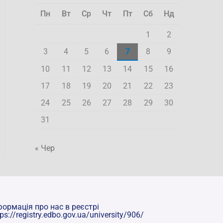
Пн
Вт
Ср
Чт
Пт
Сб
Нд
1
2
3
4
5
6
7
8
9
10
11
12
13
14
15
16
17
18
19
20
21
22
23
24
25
26
27
28
29
30
31
« Чер
формація про нас в реєстрі
tps://registry.edbo.gov.ua/university/906/