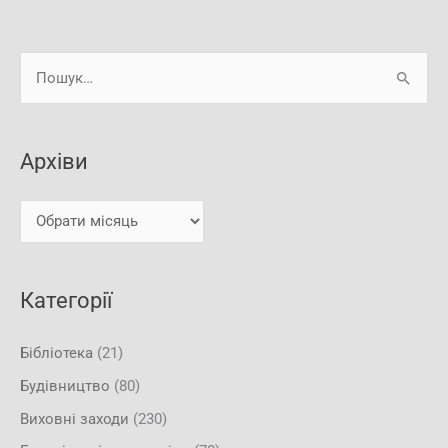
А
Ш
р
у
х
к
і
Архіви
а
в
т
и
и
:
Категорії
Бібліотека
(21)
Будівництво
(80)
Виховні заходи
(230)