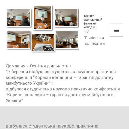
Перейти
Голо
до
мен
Техніко-
вмісту
економічний
фаховий
коледж
НУ
"Львівська
політехніка"
Домашня
Освітня діяльність
17 березня відбулася студентська науково-практична
конференція “Корисні копалини – гарантія достатку
майбутнього України”
відбулася студентська науково-практична конференція
“Корисні копалини – гарантія достатку майбутнього
України”
відбулася студентська науково-практична