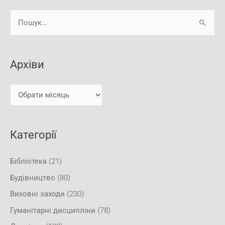
А
Ш
р
у
х
к
і
Архіви
а
в
т
и
и
:
Категорії
Бібліотека
(21)
Будівництво
(80)
Виховні заходи
(230)
Гуманітарні дисципліни
(78)