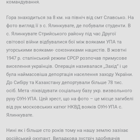
командування.
Гора знаходиться за 8 км. на північ від смт Славсько. На
фото вигляд її з с. Ялинкувате, де побували студенти. В
с. Ялинкувате Стрийського району під час Другої
світової війни відбувалися бої між вояками УПА та
угорськими вояками- союзниками нацистів. В жовтні
1947 р. сталінський режим СРСР розпочав примусове
виселення українців. Операція називалася ,,Захід” і це
була наймасовіша депортація населення заходу України.
До Сибіру та Казахстану депортували більше 78 тис.
осіб. Мета -ліквідувати соціальну базу укр. визвольного
руху ОУН-УПА. Цей хрест, що на фото – це місце загибелі
від рук московських катюг НКВД вояків ОУН-УПА с.
Ялинкувате.
Нині як і більше сто років тому на нашу землю зазіхає
російський окупант. Випадкова зустріч здобувачів