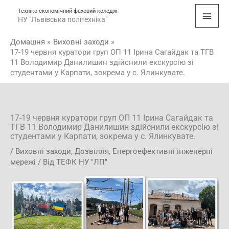
Перейти
Голо
Техніко-економічний фаховий коледж
до
НУ "Львівська політехніка"
мен
вмісту
Домашня
Виховні заходи
17-19 червня куратори груп ОП 11 Ірина Сагайдак та ТГВ
11 Володимир Данилишин здійснили екскурсію зі
студентами у Карпати, зокрема у с. Ялинкувате.
17-19 червня куратори груп ОП 11 Ірина Сагайдак та
ТГВ 11 Володимир Данилишин здійснили екскурсію зі
студентами у Карпати, зокрема у с. Ялинкувате.
/
Виховні заходи
,
Дозвілля
,
Енергоефективні інженерні
мережі
/ Від
ТЕФК НУ "ЛП"