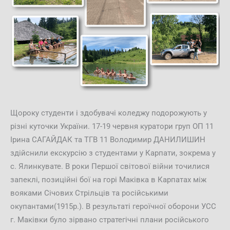
Щороку студенти і здобувачі коледжу подорожують у
різні куточки України. 17-19 червня куратори груп ОП 11
Ірина САГАЙДАК та ТГВ 11 Володимир ДАНИЛИШИН
здійснили екскурсію з студентами у Карпати, зокрема у
с. Ялинкувате. В роки Першої світової війни точилися
запеклі, позиційні бої на горі Маківка в Карпатах між
вояками Січових Стрільців та російськими
окупантами(1915р.). В результаті героїчної оборони УСС
г. Маківки було зірвано стратегічні плани російського