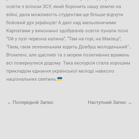
освіти з воїном ЗСУ, який боронить нашу землю на
війні, дала можливість студентам ще більше відчути
бойовий дух українців! А далі над мальовничими
Карпатами у виконанні здобувачів освіти лунали пісні
“Ой у лузі червона калина”, “Там на горі, на Маківці”,
“Гаєм, гаєм зелененьким ходить Довбуш молоденький”…
Втомлені, але щасливі та з морем позитивних вражень
всі повернулися додому. Така екскурсія стала хорошим
прикладом єднання української молоді навколо
національних святинь.
←
Попередній Запис
Наступний Запис
→