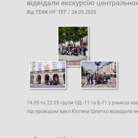
відвідали екскурсію центрально
Від
ТЕФК НУ "ЛП"
/
24.05.2025
14.05 та 22.05 групи ОД -11 та Б-11 у рамках н
під проводом викл.Юстини Шпитко відвідали е