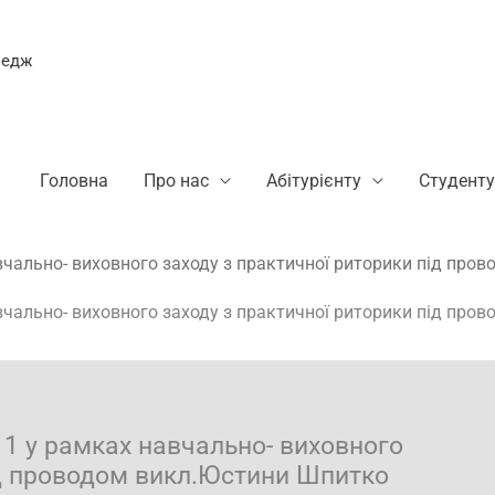
ледж
Головна
Про нас
Абітурієнту
Студенту
навчально- виховного заходу з практичної риторики під пр
навчально- виховного заходу з практичної риторики під пр
-11 у рамках навчально- виховного
ід проводом викл.Юстини Шпитко