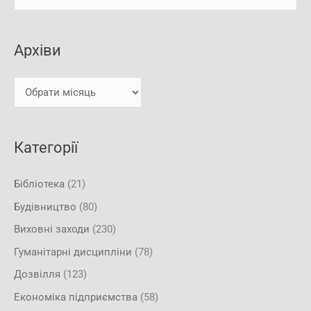
р
у
х
к
і
Архіви
а
в
т
и
и
:
Категорії
Бібліотека
(21)
Будівництво
(80)
Виховні заходи
(230)
Гуманітарні дисципліни
(78)
Дозвілля
(123)
Економіка підприємства
(58)