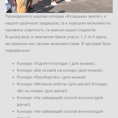
Проведення в нашому коледжі «Козацьких звитяг», є
нашою щорічною традицією, та є хорошою можливістю
проявити спритність та вміння наших студентів.
В цьому році, в змаганнях брали участь 1, 2 та 3 курси,
які вразили нас своїми можливостями. В програмі було
передбачено:
Конкурс «Підняття колоди» ( для юнаків);
Конкурс «Бій козаків на колоді» (для юнаків);
Конкурс «Рукоборство» (для юнаків)
Конкурс «Метання чобота» (для дівчат) Конкурс
«Біг на лижах» (для дівчат)
Конкурс «На найкращий осінній віночок»(для
дівчат).
Конкурс «На найкращий осінній віночок»(для