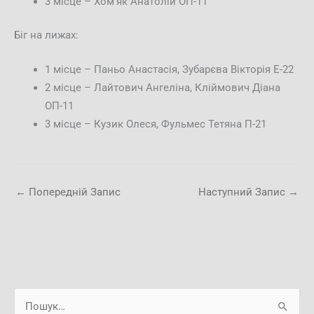
3 місце – Хомʼяк Анатолій ОП-11
Біг на лижах:
1 місце – Паньо Анастасія, Зубарєва Вікторія Е-22
2 місце – Лайтович Ангеліна, Кліймович Діана
ОП-11
3 місце – Кузик Олеся, Фульмес Тетяна П-21
←
Попередній Запис
Наступний Запис
→
А
Ш