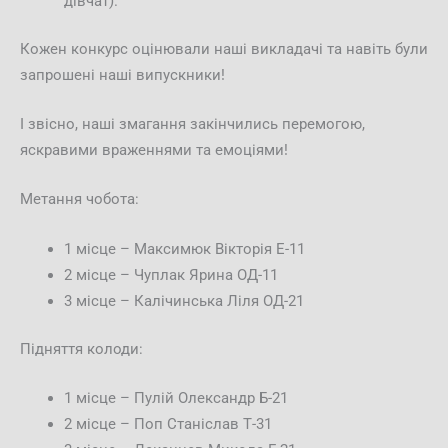
дівчат).
Кожен конкурс оцінювали наші викладачі та навіть були
запрошені наші випускники!
І звісно, наші змагання закінчились перемогою,
яскравими враженнями та емоціями!
Метання чобота:
1 місце – Максимюк Вікторія Е-11
2 місце – Чуплак Ярина ОД-11
3 місце – Калічинська Ліля ОД-21
Підняття колоди:
1 місце – Пулій Олександр Б-21
2 місце – Поп Станіслав Т-31