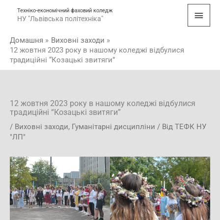
Перейти
Голо
Техніко-економічний фаховий коледж
до
НУ "Львівська політехніка"
мен
вмісту
Домашня
Виховні заходи
12 жовтня 2023 року в нашому коледжі відбулися
традиційні “Козацькі звитяги”
12 жовтня 2023 року в нашому коледжі відбулися
традиційні “Козацькі звитяги”
/
Виховні заходи
,
Гуманітарні дисципліни
/ Від
ТЕФК НУ
"ЛП"