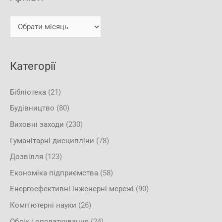
а
в
т
и
и
:
Категорії
Бібліотека
(21)
Будівництво
(80)
Виховні заходи
(230)
Гуманітарні дисципліни
(78)
Дозвілля
(123)
Економіка підприємства
(58)
Енергоефективні інженерні мережі
(90)
Комп'ютерні науки
(26)
Облік і оподаткування
(24)