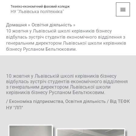
Перейти
Голо
Техніко-економічний фаховий коледж
до
НУ "Львівська політехніка"
мен
вмісту
Домашня
Освітня діяльність
10 жовтня у Львівській школі керівників бізнесу
відбулась зустріч студентів економічного відділення з
генеральним директором Львівської школи керівників
бізнесу Русланом Бельтюковим.
10 жовтня у Львівській школі керівників бізнесу
відбулась зустріч студентів економічного відділення
з генеральним директором Львівської школи
керівників бізнесу Русланом Бельтюковим.
/
Економіка підприємства
,
Освітня діяльність
/ Від
ТЕФК
НУ "ЛП"