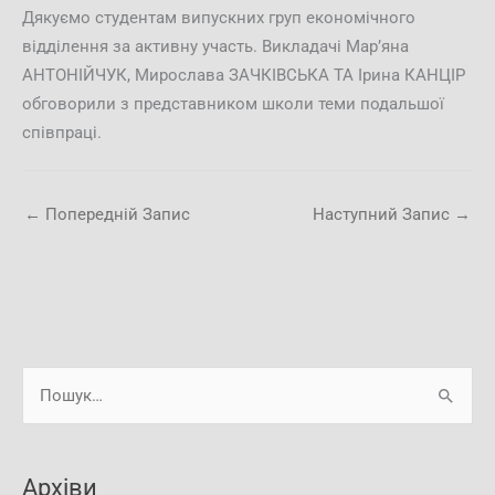
Дякуємо студентам випускних груп економічного
відділення за активну участь. Викладачі Мар’яна
АНТОНІЙЧУК, Мирослава ЗАЧКІВСЬКА ТА Ірина КАНЦІР
обговорили з представником школи теми подальшої
співпраці.
←
Попередній Запис
Наступний Запис
→
А
Ш
р
у
х
к
і
Архіви