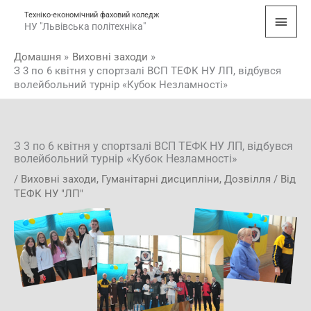
Перейти
Голо
Техніко-економічний фаховий коледж
до
НУ "Львівська політехніка"
мен
вмісту
Домашня
Виховні заходи
З 3 по 6 квітня у спортзалі ВСП ТЕФК НУ ЛП, відбувся
волейбольний турнір «Кубок Незламності»
З 3 по 6 квітня у спортзалі ВСП ТЕФК НУ ЛП, відбувся
волейбольний турнір «Кубок Незламності»
/
Виховні заходи
,
Гуманітарні дисципліни
,
Дозвілля
/ Від
ТЕФК НУ "ЛП"