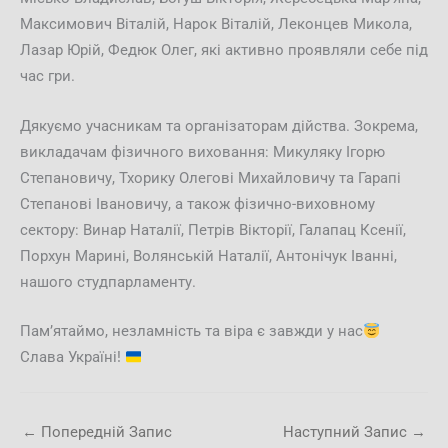
Максимович Віталій, Нарок Віталій, Леконцев Микола,
Лазар Юрій, Федюк Олег, які активно проявляли себе під
час гри.
Дякуємо учасникам та організаторам дійства. Зокрема,
викладачам фізичного виховання: Микуляку Ігорю
Степановичу, Тхорику Олегові Михайловичу та Гарапі
Степанові Івановичу, а також фізично-виховному
сектору: Винар Наталії, Петрів Вікторії, Галапац Ксенії,
Порхун Марині, Волянській Наталії, Антонічук Іванні,
нашого студпарламенту.
Пам’ятаймо, незламність та віра є завжди у нас
Слава Україні!
←
Попередній Запис
Наступний Запис
→