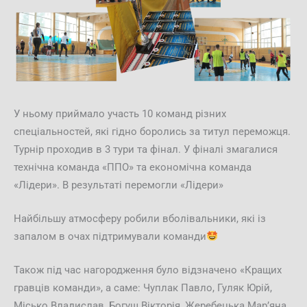
У ньому приймало участь 10 команд різних
спеціальностей, які гідно боролись за титул переможця.
Турнір проходив в 3 тури та фінал. У фіналі змагалися
технічна команда «ППО» та економічна команда
«Лідери». В результаті перемогли «Лідери»
Найбільшу атмосферу робили вболівальники, які із
запалом в очах підтримували команди
Також під час нагородження було відзначено «Кращих
гравців команди», а саме: Чуплак Павло, Гуляк Юрій,
Місько Владислав, Богуш Вікторія, Жеребецька Мар’яна,