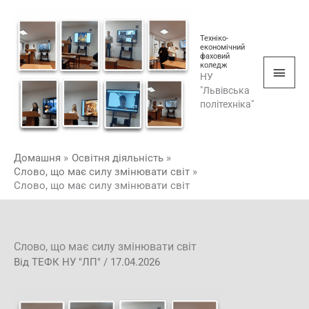
Перейти
Голо
до
мен
Техніко-
вмісту
економічний
фаховий
коледж
НУ
"Львівська
політехніка"
Домашня
Освітня діяльність
Слово, що має силу змінювати світ
Слово, що має силу змінювати світ
Слово, що має силу змінювати світ
Від
ТЕФК НУ "ЛП"
/
17.04.2026