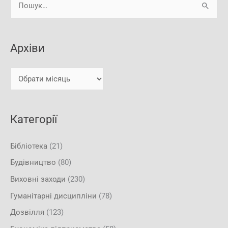
Ш
р
у
х
к
і
Архіви
а
в
т
и
и
:
Категорії
Бібліотека
(21)
Будівництво
(80)
Виховні заходи
(230)
Гуманітарні дисципліни
(78)
Дозвілля
(123)