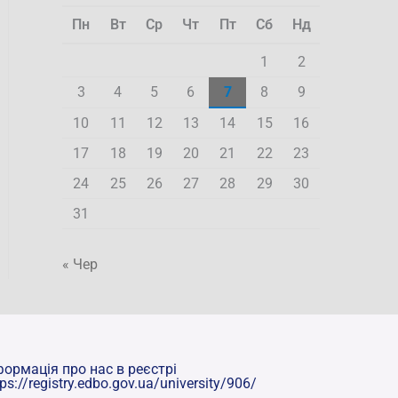
Пн
Вт
Ср
Чт
Пт
Сб
Нд
1
2
3
4
5
6
7
8
9
10
11
12
13
14
15
16
17
18
19
20
21
22
23
24
25
26
27
28
29
30
31
« Чер
формація про нас в реєстрі
tps://registry.edbo.gov.ua/university/906/