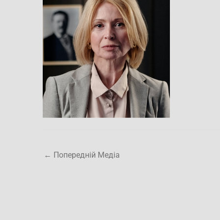
←
Попередній Медіа