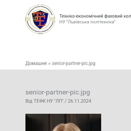
Перейти
до
Техніко-економічний фаховий ко
вмісту
НУ "Львівська політехніка"
Домашня
senior-partner-pic.jpg
senior-partner-pic.jpg
Від
ТЕФК НУ "ЛП"
/
26.11.2024