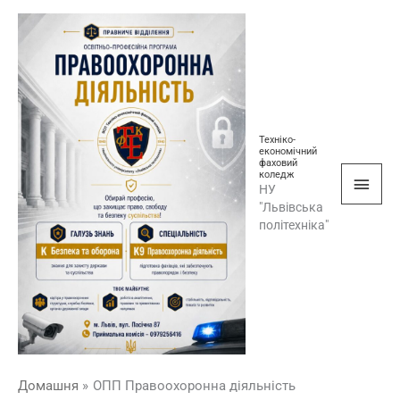
Перейти
Голо
до
мен
вмісту
Техніко-
економічний
фаховий
коледж
НУ
"Львівська
політехніка"
Домашня
ОПП Правоохоронна діяльність