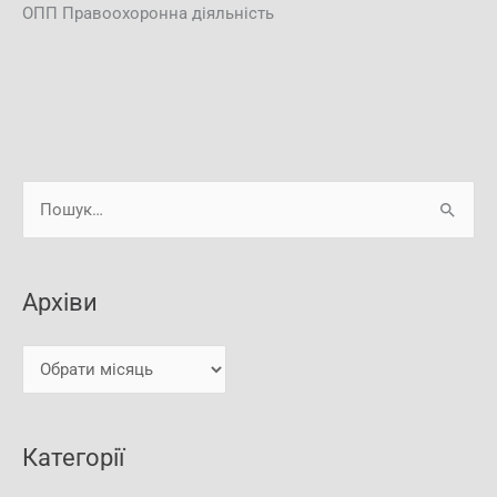
ОПП Правоохоронна діяльність
А
Ш
р
у
х
к
і
Архіви
а
в
т
и
и
:
Категорії