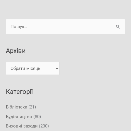
А
Ш
р
у
х
к
і
Архіви
а
в
т
и
и
:
Категорії
Бібліотека
(21)
Будівництво
(80)
Виховні заходи
(230)