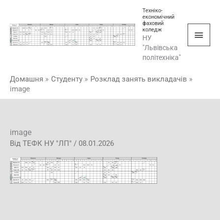
Перейти
Голо
Техніко-
економічний
до
фаховий
мен
коледж
вмісту
НУ
"Львівська
політехніка"
Домашня
Студенту
Розклад занять викладачів
image
image
Від
ТЕФК НУ "ЛП"
/
08.01.2026