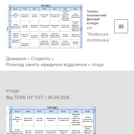
Перейти
Голо
до
Техніко-
економічний
мен
вмісту
фаховий
коледж
НУ
"Львівська
політехніка"
Домашня
Студенту
Розклад занять юридичне відділення
image
image
Від
ТЕФК НУ "ЛП"
/
06.04.2026