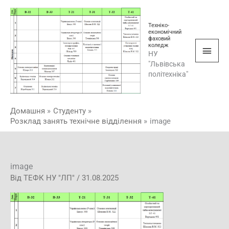
Перейти
Голо
до
Техніко-
мен
вмісту
економічний
фаховий
коледж
НУ
"Львівська
політехніка"
Домашня
Студенту
Розклад занять технічне відділення
image
image
Від
ТЕФК НУ "ЛП"
/
31.08.2025