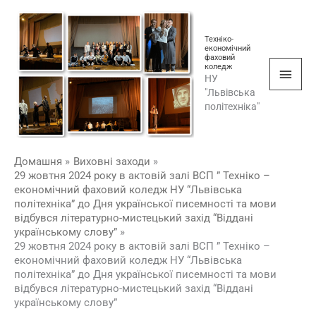
Перейти
Голо
до
мен
Техніко-
вмісту
економічний
фаховий
коледж
НУ
"Львівська
політехніка"
Домашня
Виховні заходи
29 жовтня 2024 року в актовій залі ВСП ” Техніко –
економічний фаховий коледж НУ “Львівська
політехніка” до Дня української писемності та мови
відбувся літературно-мистецький захід “Віддані
українському слову”
29 жовтня 2024 року в актовій залі ВСП ” Техніко –
економічний фаховий коледж НУ “Львівська
політехніка” до Дня української писемності та мови
відбувся літературно-мистецький захід “Віддані
українському слову”