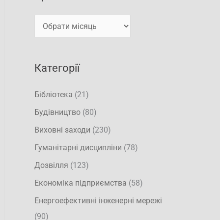
а
в
т
и
и
:
Категорії
Бібліотека
(21)
Будівництво
(80)
Виховні заходи
(230)
Гуманітарні дисципліни
(78)
Дозвілля
(123)
Економіка підприємства
(58)
Енергоефективні інженерні мережі
(90)