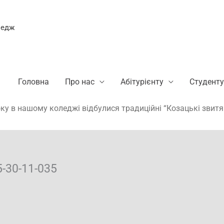
ледж
Головна
Про нас
Абітурієнту
Студенту
ку в нашому коледжі відбулися традиційні “Козацькі звитя
5-30-11-035