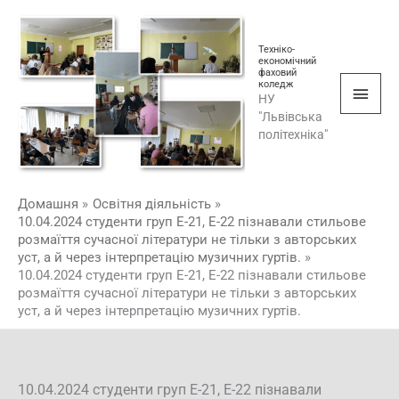
Перейти
Голо
до
мен
Техніко-
вмісту
економічний
фаховий
коледж
НУ
"Львівська
політехніка"
Домашня
Освітня діяльність
10.04.2024 студенти груп Е-21, Е-22 пізнавали стильове
розмаїття сучасної літератури не тільки з авторських
уст, а й через інтерпретацію музичних гуртів.
10.04.2024 студенти груп Е-21, Е-22 пізнавали стильове
розмаїття сучасної літератури не тільки з авторських
уст, а й через інтерпретацію музичних гуртів.
10.04.2024 студенти груп Е-21, Е-22 пізнавали