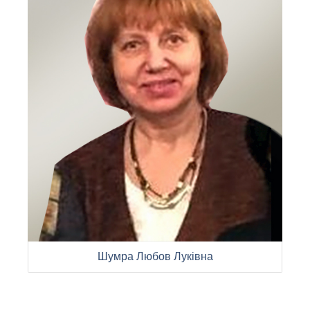
Шумра Любов Луківна