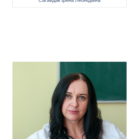
Сагайдак Ірина Леонідівна