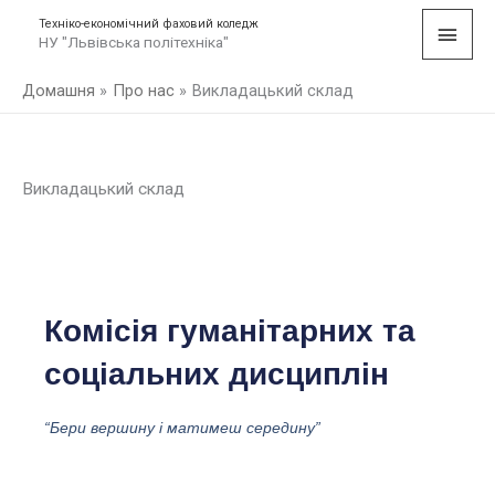
Перейти
Голо
Техніко-економічний фаховий коледж
до
НУ "Львівська політехніка"
мен
вмісту
Домашня
Про нас
Викладацький склад
Викладацький склад
Комісія гуманітарних та
соціальних дисциплін
“Бери вершину і матимеш середину”